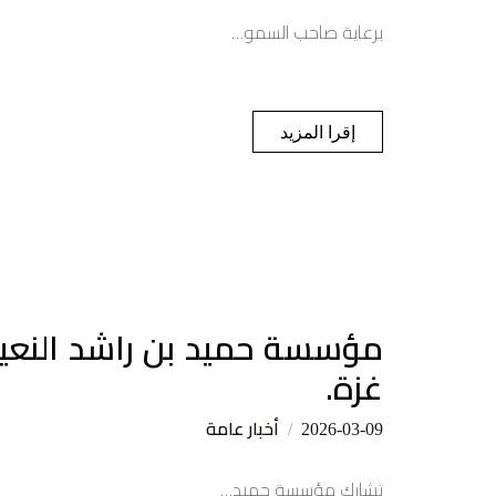
برعاية صاحب السمو…
إقرا المزيد
مؤسسة حميد بن راشد النعيم
غزة.
أخبار عامة
2026-03-09
تشارك مؤسسة حميد…