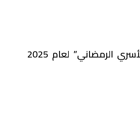
مؤسسة حميد بن راشد النعيمي الخيرية تنظم ملتقى “رحمة الأسري الرمضاني” لعام 2025