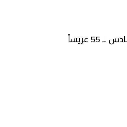
 عريساً