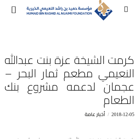
مؤسسة
حميد
بن
كرمت الشيخة عزة بنت عبدالله
راشد
النعيمي
النعيمي مطعم ثمار البحر –
الخيرية
عجمان لدعمه مشروع بنك
الطعام
أخبار عامة
2018-12-05