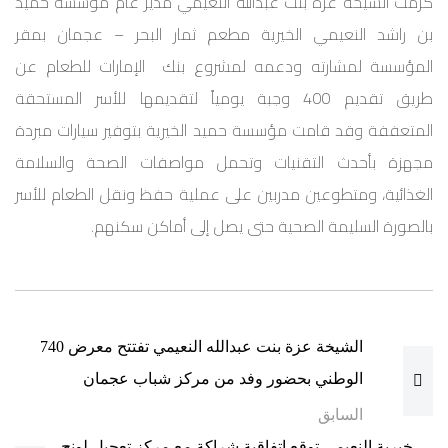
كرمت الشيخة عزة بنت عبدالله النعيمي مدير عام مؤسسة حميد
بن راشد النعيمي الخيرية مطعم ثمار البحر – عجمان بمقر
المؤسسة لمشارته ودعمه لمشروع بنك الإمارات للطعام عن
طريق تقديم 400 وجبة يومياً لتقديمها للأسر المستحقة
المتعففة وقد قامت مؤسسة حميد الخيرية بتوفير سيارات مبردة
مجهزة بأحدث التقنيات وتحمل مواصفات الصحة والسلامة
الغذائية، ومتطوعين مدربين على عملية حفظ ونقل الطعام للأسر
بالصورة السليمة الصحية حتى يصل إلى أماكن سكنهم.
Post
الشيخة عزة بنت عبدالله النعيمي تفتتح معرض 740
navigation
الوطني بحضور وفد من مركز شباب عجمان
السابق
خيرية النعيمي توقع اتفاقية شراكة مع مركز تعجيل لونج